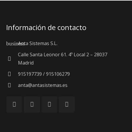
Información de contacto
Anta Sistemas S.L.
business
Calle Santa Leonor 61. 4º Local 2 – 28037
Madrid
915197739 / 915106279
anta@antasistemas.es