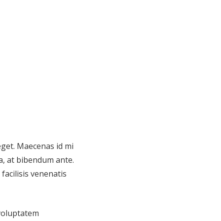
 eget. Maecenas id mi
a, at bibendum ante.
acilisis venenatis
 voluptatem