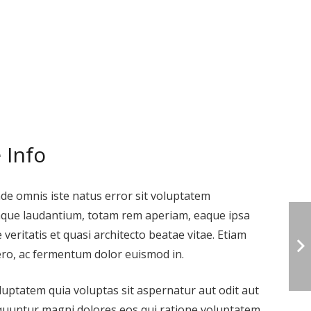
 Info
nde omnis iste natus error sit voluptatem
que laudantium, totam rem aperiam, eaque ipsa
 veritatis et quasi architecto beatae vitae. Etiam
ibero, ac fermentum dolor euismod in.
ptatem quia voluptas sit aspernatur aut odit aut
equuntur magni dolores eos qui ratione voluptatem