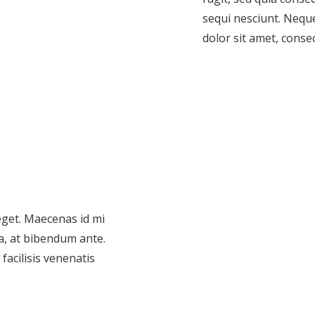
sequi nesciunt. Nequ
dolor sit amet, consect
 eget. Maecenas id mi
a, at bibendum ante.
acilisis venenatis