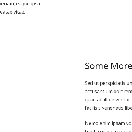
eriam, eaque ipsa
eatae vitae.
Some More
Sed ut perspiciatis u
accusantium dolorem
quae ab illo inventore
facilisis venenatis l
Nemo enim ipsam volu
fugit, sed quia cons