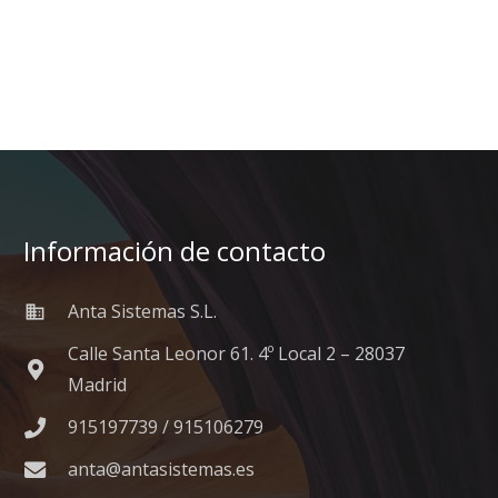
Información de contacto
Anta Sistemas S.L.
business
Calle Santa Leonor 61. 4º Local 2 – 28037
Madrid
915197739 / 915106279
anta@antasistemas.es