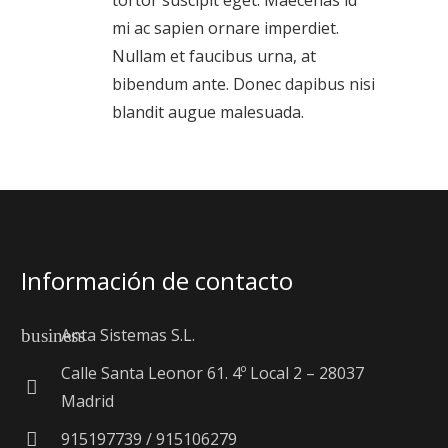
tortor suscipit eget. Maecenas id
mi ac sapien ornare imperdiet.
Nullam et faucibus urna, at
bibendum ante. Donec dapibus nisi
blandit augue malesuada.
Información de contacto
Anta Sistemas S.L.
business
Calle Santa Leonor 61. 4º Local 2 – 28037
Madrid
915197739 / 915106279