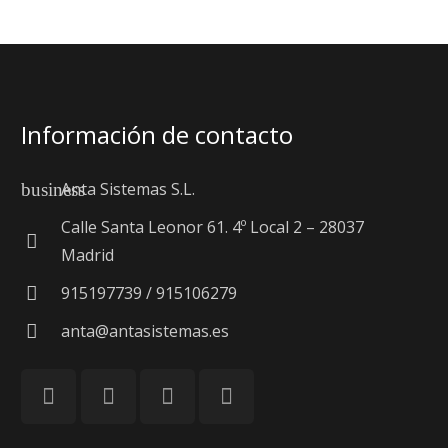
Información de contacto
Anta Sistemas S.L.
business
Calle Santa Leonor 61. 4º Local 2 – 28037
Madrid
915197739 / 915106279
anta@antasistemas.es