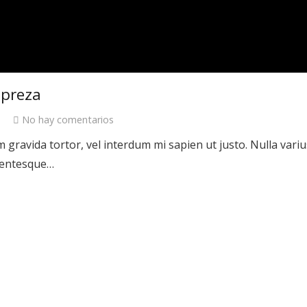
mpreza
No hay comentarios
sum gravida tortor, vel interdum mi sapien ut justo. Nulla va
llentesque…